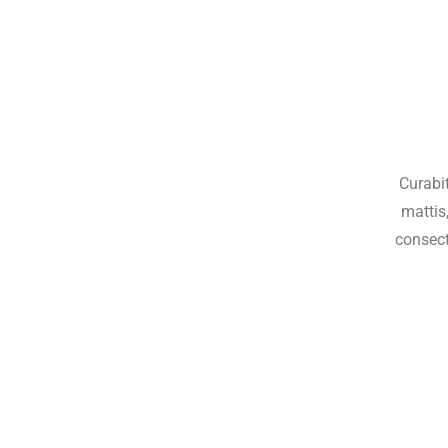
Curabi
mattis
consecte