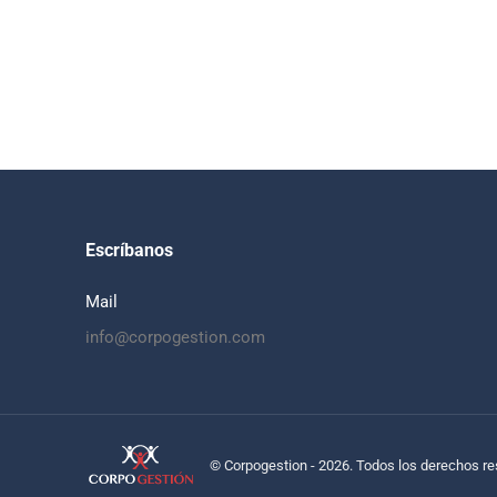
Escríbanos
Mail
info@corpogestion.com
© Corpogestion - 2026. Todos los derechos r