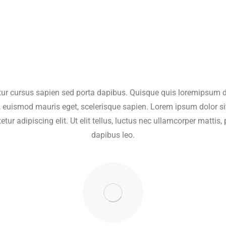
tur cursus sapien sed porta dapibus. Quisque quis loremipsum d
, euismod mauris eget, scelerisque sapien. Lorem ipsum dolor si
tur adipiscing elit. Ut elit tellus, luctus nec ullamcorper mattis,
dapibus leo.