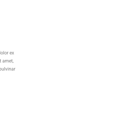
olor ex
t amet,
 pulvinar