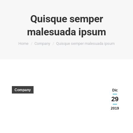
Quisque semper
malesuada ipsum
You are here:
Home
Company
Quisque semper malesuada ipsum
Company
Dic
29
2019